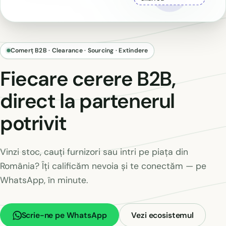
Euro Intermed direcționează fiecare cerere către canalul p
Comerț B2B · Clearance · Sourcing · Extindere
Fiecare cerere B2B,
direct la partenerul
potrivit
Vinzi stoc, cauți furnizori sau intri pe piața din
România? Îți calificăm nevoia și te conectăm — pe
WhatsApp, în minute.
Scrie-ne pe WhatsApp
Vezi ecosistemul