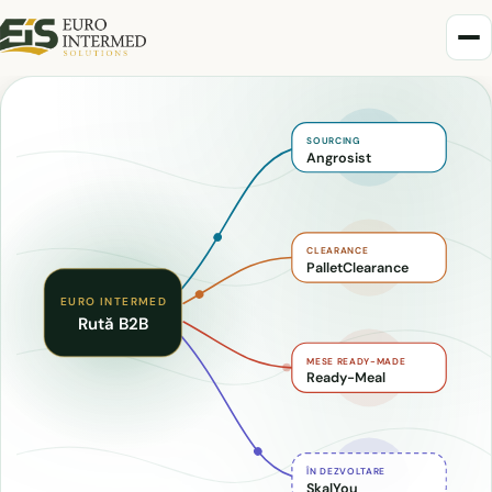
SOURCING
Angrosist
CLEARANCE
PalletClearance
EURO INTERMED
Rută B2B
MESE READY-MADE
Ready-Meal
ÎN DEZVOLTARE
SkalYou